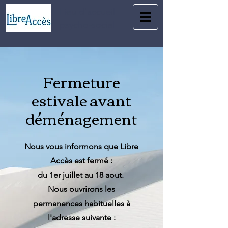
Lieu d'accueil
psycho-social
Fermeture
estivale avant
déménagement
Nous vous informons que Libre
Accès est fermé :
du 1er juillet au 18 aout.
Nous ouvrirons les
permanences habituelles à
l'adresse suivante :