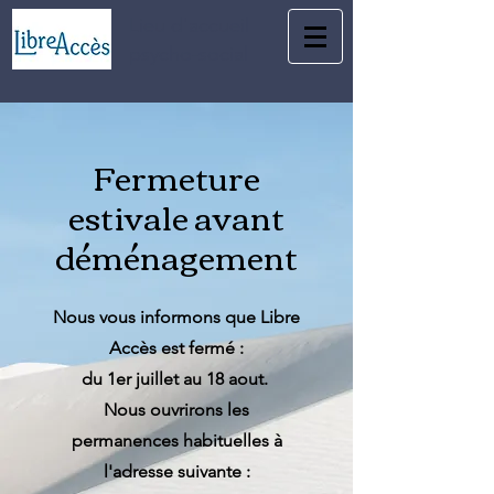
Lieu d'accueil
psycho-social
Fermeture
estivale avant
déménagement
Nous vous informons que Libre
Accès est fermé :
du 1er juillet au 18 aout.
Nous ouvrirons les
permanences habituelles à
l'adresse suivante :